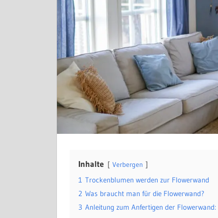
Inhalte
Verbergen
1
Trockenblumen werden zur Flowerwand
2
Was braucht man für die Flowerwand?
3
Anleitung zum Anfertigen der Flowerwand: