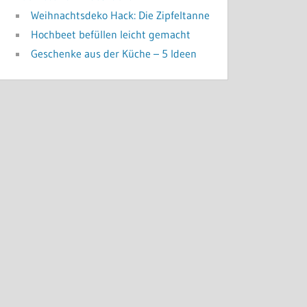
Weihnachtsdeko Hack: Die Zipfeltanne
Hochbeet befüllen leicht gemacht
Geschenke aus der Küche – 5 Ideen