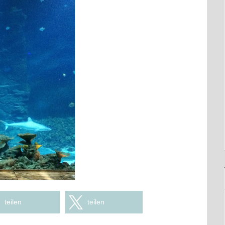
teilen
teilen