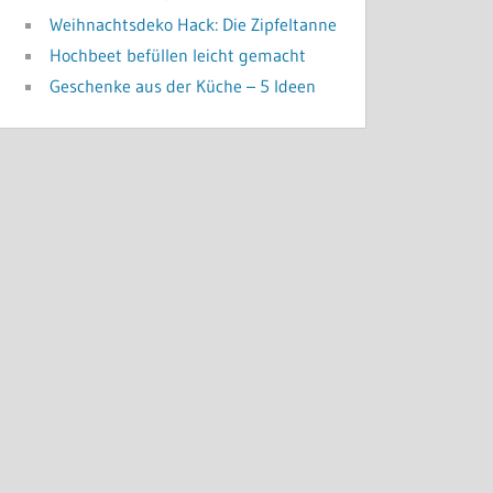
Weihnachtsdeko Hack: Die Zipfeltanne
Hochbeet befüllen leicht gemacht
Geschenke aus der Küche – 5 Ideen