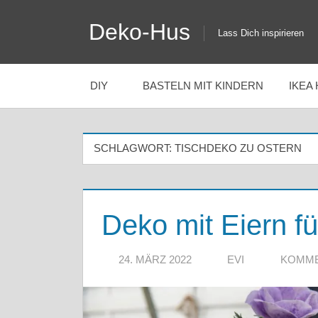
Zum
Deko-Hus
Inhalt
Lass Dich inspirieren
springen
DIY
BASTELN MIT KINDERN
IKEA
SCHLAGWORT:
TISCHDEKO ZU OSTERN
Deko mit Eiern fü
24. MÄRZ 2022
EVI
KOMME