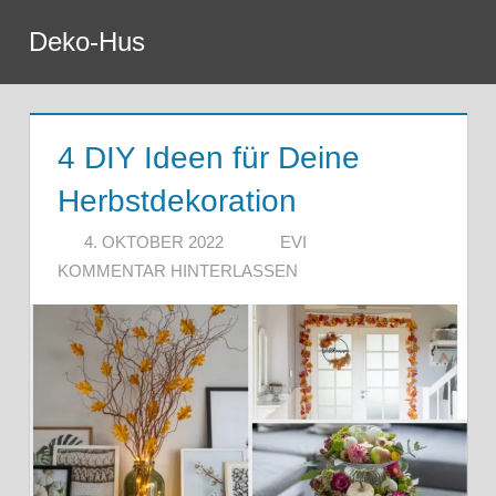
Zum
Deko-Hus
Inhalt
Menu
springen
4 DIY Ideen für Deine
Herbstdekoration
4. OKTOBER 2022
EVI
KOMMENTAR HINTERLASSEN