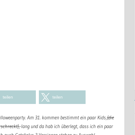
teilen
teilen
 Halloweenparty. Am 31. kommen bestimmt ein paar Kids,
(die
rschreckt),
lang und da hab ich überlegt, dass ich ein paar
h auch Getränke: 3 Versionen stehen zu Auswahl.