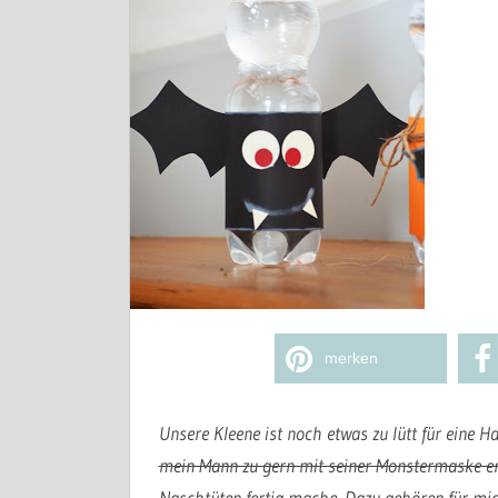
merken
Unsere Kleene ist noch etwas zu lütt für eine
mein Mann zu gern mit seiner Monstermaske e
Naschtüten fertig mache. Dazu gehören für mic