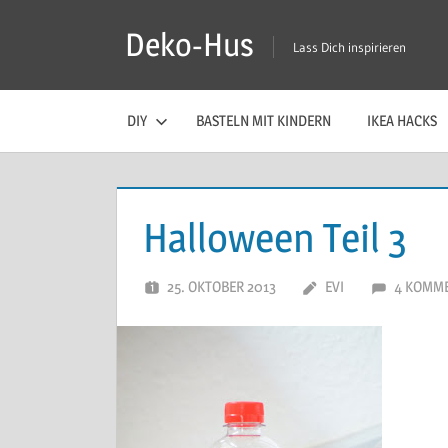
Zum
Deko-Hus
Inhalt
Lass Dich inspirieren
springen
DIY
BASTELN MIT KINDERN
IKEA HACKS
Halloween Teil 3
25. OKTOBER 2013
EVI
4 KOMM