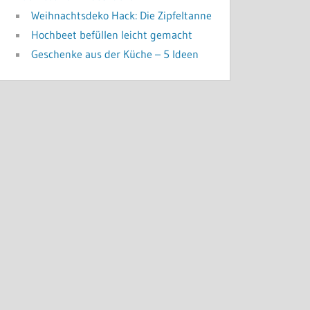
Weihnachtsdeko Hack: Die Zipfeltanne
Hochbeet befüllen leicht gemacht
Geschenke aus der Küche – 5 Ideen